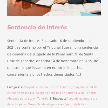
Sentencia de interés
Sentencia de interés El pasado 16 de septiembre de
2021, se confirmó por el Tribunal Supremo, la sentencia
de condena del Juzgado de lo Penal núm. 9 de Santa
Cruz de Tenerife, de fecha 14 de noviembre de 2019, de
un asunto que llevamos en nuestro despacho,
concerniente a unos hechos denunciados [...]
Categorías:
Abogado en Santa Cruz de Tenerife
,
Abogado penalista
en Puerto de la Cruz
,
Abogado penalista en Santa Cruz de Tenerife
,
Abogado penalista en Tenerife
|
Etiquetas:
Abogado especialista en
derecho penal
,
Despacho de abogados en Puerto de la Cruz