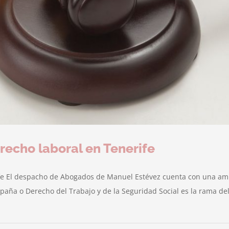
recho laboral en Tenerife
ife El despacho de Abogados de Manuel Estévez cuenta con una amp
paña o Derecho del Trabajo y de la Seguridad Social es la rama de