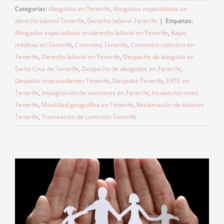
Categorías:
Abogados en Tenerife
,
Abogados especialistas en
derecho laboral Tenerife
,
Derecho laboral Tenerife
|
Etiquetas:
Abogados especialistas en derecho laboral en Tenerife
,
Bajas
médicas en Tenerife
,
Contratos Tenerife
,
Convenios colectivo en
Tenerife
,
Derecho laboral en Tenerife
,
Despacho de abogado en
Santa Cruz de Tenerife
,
Despacho de abogados en Tenerife
,
Despidos improcedentes Tenerife
,
Despidos Tenerife
,
ERTE en
Tenerife
,
Impugnación de sanciones en Tenerife
,
Incapacitaciones
Tenerife
,
Movilidad geográfica en Tenerife
,
Reclamación de salarios
Tenerife
,
Tramitación de contratos Tenerife