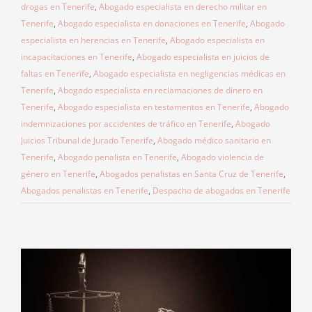
drogas en Tenerife
,
Abogado especialista en derecho militar en
Tenerife
,
Abogado especialista en donaciones en Tenerife
,
Abogado
especialista en herencias en Tenerife
,
Abogado especialista en
incapacitaciones en Tenerife
,
Abogado especialista en juicios de
faltas en Tenerife
,
Abogado especialista en negligencias médicas en
Tenerife
,
Abogado especialista en reclamaciones de dinero en
Tenerife
,
Abogado especialista en testamentos en Tenerife
,
Abogado
indemnizaciones por accidentes de tráfico en Tenerife
,
Abogado
Juicios Tribunal de Jurado Tenerife
,
Abogado médico sanitario en
Tenerife
,
Abogado penalista en Tenerife
,
Abogado violencia de
género en Tenerife
,
Abogados penalistas en Santa Cruz de Tenerife
,
Abogados penalistas en Tenerife
,
Despacho de abogados en Tenerife