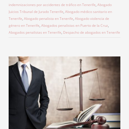
indemnizaciones por accidentes de tráfico en Tenerife
,
Abogado
Juicios Tribunal de Jurado Tenerife
,
Abogado médico sanitario en
Tenerife
,
Abogado penalista en Tenerife
,
Abogado violencia de
género en Tenerife
,
Abogados penalistas en Puerto de la Cruz
,
Abogados penalistas en Tenerife
,
Despacho de abogados en Tenerife