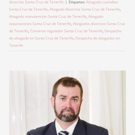
divorcios Santa Cruz de Tenerife
|
Etiquetas:
Abogado custodias
Santa Cruz de Tenerife
,
Abogado divorcios Santa Cruz de Tenerife
,
Abogado manutención Santa Cruz de Tenerife
,
Abogado
separaciones Santa Cruz de Tenerife
,
Abogados divorcios Santa Cruz
de Tenerife
,
Convenio regulador Santa Cruz de Tenerife
,
Despacho
de abogado en Santa Cruz de Tenerife
,
Despacho de abogados en
Tenerife