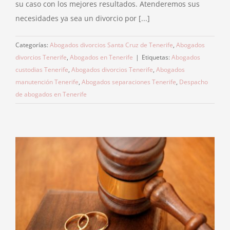
su caso con los mejores resultados. Atenderemos sus
necesidades ya sea un divorcio por [...]
Categorías:
Abogados divorcios Santa Cruz de Tenerife
,
Abogados
divorcios Tenerife
,
Abogados en Tenerife
|
Etiquetas:
Abogados
custodias Tenerife
,
Abogados divorcios Tenerife
,
Abogados
manutención Tenerife
,
Abogados separaciones Tenerife
,
Despacho
de abogados en Tenerife