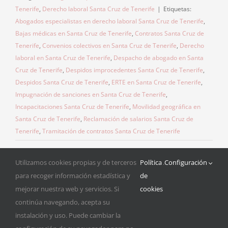
Tenerife
,
Derecho laboral Santa Cruz de Tenerife
|
Etiquetas:
Abogados especialistas en derecho laboral Santa Cruz de Tenerife
,
Bajas médicas en Santa Cruz de Tenerife
,
Contratos Santa Cruz de
Tenerife
,
Convenios colectivos en Santa Cruz de Tenerife
,
Derecho
laboral en Santa Cruz de Tenerife
,
Despacho de abogado en Santa
Cruz de Tenerife
,
Despidos improcedentes Santa Cruz de Tenerife
,
Despidos Santa Cruz de Tenerife
,
ERTE en Santa Cruz de Tenerife
,
Impugnación de sanciones en Santa Cruz de Tenerife
,
Incapacitaciones Santa Cruz de Tenerife
,
Movilidad geográfica en
Santa Cruz de Tenerife
,
Reclamación de salarios Santa Cruz de
Tenerife
,
Tramitación de contratos Santa Cruz de Tenerife
Utilizamos cookies propias y de terceros
Política
.
Configuración
para recoger información estadística y
de
mejorar nuestra web y servicios. Si
cookies
continúa navegando, acepta su
instalación y uso. Puede cambiar la
© Copyright 2015 -
2026 Estévez & Asociados |
Aviso