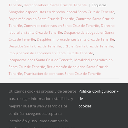
Tenerife
,
Derecho laboral Santa Cruz de Tenerife
|
Etiquetas:
Abogados especialistas en derecho laboral Santa Cruz de Tenerife
,
Bajas médicas en Santa Cruz de Tenerife
,
Contratos Santa Cruz de
Tenerife
,
Convenios colectivos en Santa Cruz de Tenerife
,
Derecho
laboral en Santa Cruz de Tenerife
,
Despacho de abogado en Santa
Cruz de Tenerife
,
Despidos improcedentes Santa Cruz de Tenerife
,
Despidos Santa Cruz de Tenerife
,
ERTE en Santa Cruz de Tenerife
,
Impugnación de sanciones en Santa Cruz de Tenerife
,
Incapacitaciones Santa Cruz de Tenerife
,
Movilidad geográfica en
Santa Cruz de Tenerife
,
Reclamación de salarios Santa Cruz de
Tenerife
,
Tramitación de contratos Santa Cruz de Tenerife
Utilizamos cookies propias y de terceros
Política
.
Configuración
para recoger información estadística y
de
mejorar nuestra web y servicios. Si
cookies
continúa navegando, acepta su
instalación y uso. Puede cambiar la
© Copyright 2015 -
2026 Estévez & Asociados |
Aviso