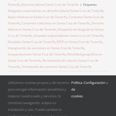
Tenerife
,
Derecho laboral Santa Cruz de Tenerife
|
Etiquetas:
Abogados especialistas en derecho laboral Santa Cruz de Tenerife
,
Bajas médicas en Santa Cruz de Tenerife
,
Contratos Santa Cruz de
Tenerife
,
Convenios colectivos en Santa Cruz de Tenerife
,
Derecho
laboral en Santa Cruz de Tenerife
,
Despacho de abogado en Santa
Cruz de Tenerife
,
Despidos improcedentes Santa Cruz de Tenerife
,
Despidos Santa Cruz de Tenerife
,
ERTE en Santa Cruz de Tenerife
,
Impugnación de sanciones en Santa Cruz de Tenerife
,
Incapacitaciones Santa Cruz de Tenerife
,
Movilidad geográfica en
Santa Cruz de Tenerife
,
Reclamación de salarios Santa Cruz de
Tenerife
,
Tramitación de contratos Santa Cruz de Tenerife
Utilizamos cookies propias y de terceros
Política
.
Configuración
para recoger información estadística y
de
mejorar nuestra web y servicios. Si
cookies
continúa navegando, acepta su
instalación y uso. Puede cambiar la
© Copyright 2015 -
2026 Estévez & Asociados |
Aviso