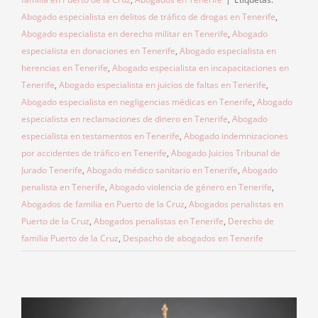
Abogado especialista en delitos de tráfico de drogas en Tenerife
,
Abogado especialista en derecho militar en Tenerife
,
Abogado
especialista en donaciones en Tenerife
,
Abogado especialista en
herencias en Tenerife
,
Abogado especialista en incapacitaciones en
Tenerife
,
Abogado especialista en juicios de faltas en Tenerife
,
Abogado especialista en negligencias médicas en Tenerife
,
Abogado
especialista en reclamaciones de dinero en Tenerife
,
Abogado
especialista en testamentos en Tenerife
,
Abogado indemnizaciones
por accidentes de tráfico en Tenerife
,
Abogado Juicios Tribunal de
Jurado Tenerife
,
Abogado médico sanitario en Tenerife
,
Abogado
penalista en Tenerife
,
Abogado violencia de género en Tenerife
,
Abogados de familia en Puerto de la Cruz
,
Abogados penalistas en
Puerto de la Cruz
,
Abogados penalistas en Tenerife
,
Derecho de
familia Puerto de la Cruz
,
Despacho de abogados en Tenerife