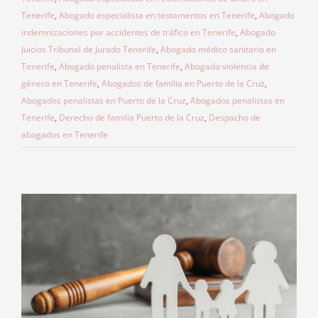
Tenerife
,
Abogado especialista en testamentos en Tenerife
,
Abogado
indemnizaciones por accidentes de tráfico en Tenerife
,
Abogado
Juicios Tribunal de Jurado Tenerife
,
Abogado médico sanitario en
Tenerife
,
Abogado penalista en Tenerife
,
Abogado violencia de
género en Tenerife
,
Abogados de familia en Puerto de la Cruz
,
Abogados penalistas en Puerto de la Cruz
,
Abogados penalistas en
Tenerife
,
Derecho de familia Puerto de la Cruz
,
Despacho de
abogados en Tenerife