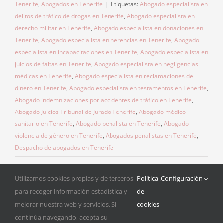
Tenerife
,
Abogados en Tenerife
|
Etiquetas:
Abogado especialista en
delitos de tráfico de drogas en Tenerife
,
Abogado especialista en
derecho militar en Tenerife
,
Abogado especialista en donaciones en
Tenerife
,
Abogado especialista en herencias en Tenerife
,
Abogado
especialista en incapacitaciones en Tenerife
,
Abogado especialista en
juicios de faltas en Tenerife
,
Abogado especialista en negligencias
médicas en Tenerife
,
Abogado especialista en reclamaciones de
dinero en Tenerife
,
Abogado especialista en testamentos en Tenerife
,
Abogado indemnizaciones por accidentes de tráfico en Tenerife
,
Abogado Juicios Tribunal de Jurado Tenerife
,
Abogado médico
sanitario en Tenerife
,
Abogado penalista en Tenerife
,
Abogado
violencia de género en Tenerife
,
Abogados penalistas en Tenerife
,
Despacho de abogados en Tenerife
Utilizamos cookies propias y de terceros
Política
.
Configuración
para recoger información estadística y
de
mejorar nuestra web y servicios. Si
cookies
continúa navegando, acepta su