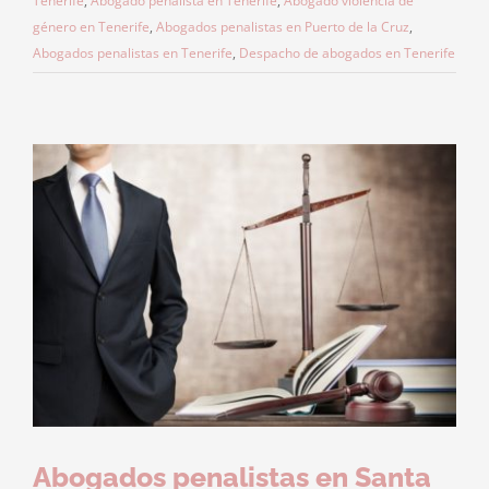
Tenerife
,
Abogado penalista en Tenerife
,
Abogado violencia de
género en Tenerife
,
Abogados penalistas en Puerto de la Cruz
,
Abogados penalistas en Tenerife
,
Despacho de abogados en Tenerife
Abogados penalistas en Santa