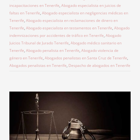
incapacitaciones en Tenerife
,
Abogado especialista en juicios de
faltas en Tenerife
,
Abogado especialista en negligencias médicas en
Tenerife
,
Abogado especialista en reclamaciones de dinero en
Tenerife
,
Abogado especialista en testamentos en Tenerife
,
Abogado
indemnizaciones por accidentes de tráfico en Tenerife
,
Abogado
Juicios Tribunal de Jurado Tenerife
,
Abogado médico sanitario en
Tenerife
,
Abogado penalista en Tenerife
,
Abogado violencia de
género en Tenerife
,
Abogados penalistas en Santa Cruz de Tenerife
,
Abogados penalistas en Tenerife
,
Despacho de abogados en Tenerife