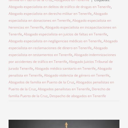
Abogado especialista en delitos de tráfico de drogas en Tenerife
,
Abogado especialista en derecho militar en Tenerife
,
Abogado
especialista en donaciones en Tenerife
,
Abogado especialista en
herencias en Tenerife
,
Abogado especialista en incapacitaciones en
Tenerife
,
Abogado especialista en juicios de faltas en Tenerife
,
Abogado especialista en negligencias médicas en Tenerife
,
Abogado
especialista en reclamaciones de dinero en Tenerife
,
Abogado
especialista en testamentos en Tenerife
,
Abogado indemnizaciones
por accidentes de tráfico en Tenerife
,
Abogado Juicios Tribunal de
Jurado Tenerife
,
Abogado médico sanitario en Tenerife
,
Abogado
penalista en Tenerife
,
Abogado violencia de género en Tenerife
,
Abogados de familia en Puerto de la Cruz
,
Abogados penalistas en
Puerto de la Cruz
,
Abogados penalistas en Tenerife
,
Derecho de
familia Puerto de la Cruz
,
Despacho de abogados en Tenerife