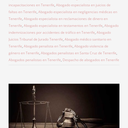
incapacitaciones en Tenerife
,
Abogado especialista en juicios de
faltas en Tenerife
,
Abogado especialista en negligencias médicas en
Tenerife
,
Abogado especialista en reclamaciones de dinero en
Tenerife
,
Abogado especialista en testamentos en Tenerife
,
Abogado
indemnizaciones por accidentes de tráfico en Tenerife
,
Abogado
Juicios Tribunal de Jurado Tenerife
,
Abogado médico sanitario en
Tenerife
,
Abogado penalista en Tenerife
,
Abogado violencia de
género en Tenerife
,
Abogados penalistas en Santa Cruz de Tenerife
,
Abogados penalistas en Tenerife
,
Despacho de abogados en Tenerife