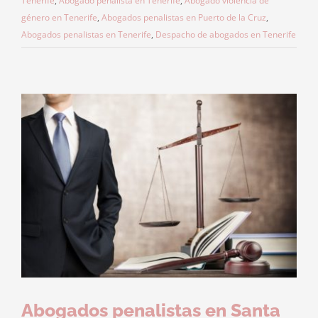
Tenerife
,
Abogado penalista en Tenerife
,
Abogado violencia de
género en Tenerife
,
Abogados penalistas en Puerto de la Cruz
,
Abogados penalistas en Tenerife
,
Despacho de abogados en Tenerife
Abogados penalistas en Santa