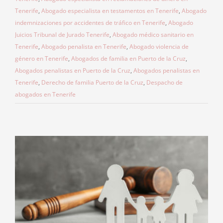
Tenerife
,
Abogado especialista en testamentos en Tenerife
,
Abogado
indemnizaciones por accidentes de tráfico en Tenerife
,
Abogado
Juicios Tribunal de Jurado Tenerife
,
Abogado médico sanitario en
Tenerife
,
Abogado penalista en Tenerife
,
Abogado violencia de
género en Tenerife
,
Abogados de familia en Puerto de la Cruz
,
Abogados penalistas en Puerto de la Cruz
,
Abogados penalistas en
Tenerife
,
Derecho de familia Puerto de la Cruz
,
Despacho de
abogados en Tenerife