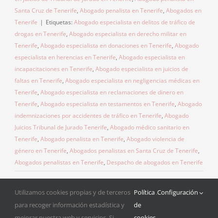
Santa Cruz de Tenerife
,
Abogado penalista en Tenerife
,
Abogados en
Tenerife
|
Etiquetas:
Abogado especialista en delitos de tráfico de
drogas en Tenerife
,
Abogado especialista en derecho militar en
Tenerife
,
Abogado especialista en donaciones en Tenerife
,
Abogado
especialista en herencias en Tenerife
,
Abogado especialista en
incapacitaciones en Tenerife
,
Abogado especialista en juicios de
faltas en Tenerife
,
Abogado especialista en negligencias médicas en
Tenerife
,
Abogado especialista en reclamaciones de dinero en
Tenerife
,
Abogado especialista en testamentos en Tenerife
,
Abogado
indemnizaciones por accidentes de tráfico en Tenerife
,
Abogado
Juicios Tribunal de Jurado Tenerife
,
Abogado médico sanitario en
Tenerife
,
Abogado penalista en Tenerife
,
Abogado violencia de
género en Tenerife
,
Abogados penalistas en Santa Cruz de Tenerife
,
Abogados penalistas en Tenerife
,
Despacho de abogados en Tenerife
Utilizamos cookies propias y de terceros
Política
.
Configuración
para recoger información estadística y
de
mejorar nuestra web y servicios. Si
cookies